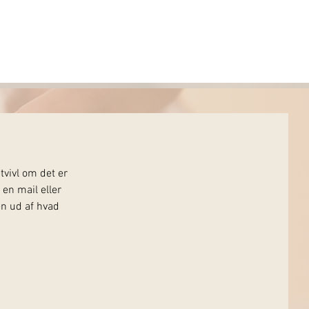
tvivl om det er
en mail eller
en ud af hvad
 skade eller