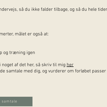
ndervejs, så du ikke falder tilbage, og så du hele ti
merter, målet er også at:
rop og træning igen
i noget af det her, så skriv til mig
her
nde samtale med dig, og vurderer om forløbet passer t
e samtale