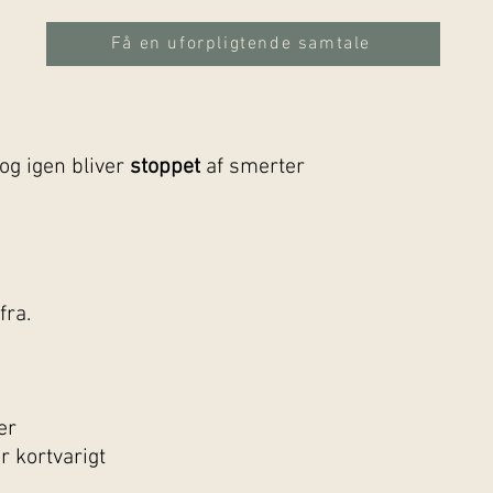
Få en uforpligtende samtale
og igen bliver
stoppet
af smerter
fra.
er
r kortvarigt