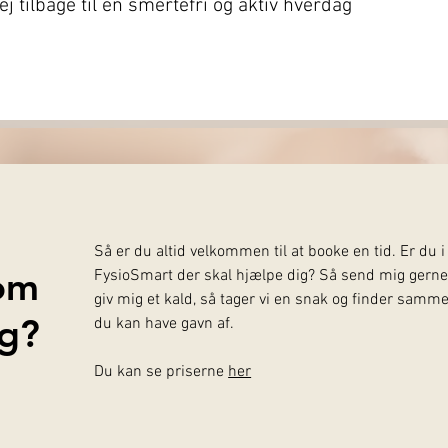
ej tilbage til en smertefri og aktiv hverdag
Så er du altid velkommen til at booke en tid. Er du i 
om
FysioSmart der skal hjælpe dig? Så send mig gerne 
giv mig et kald, så tager vi en snak og finder samm
ig?
du kan have gavn af.
Du kan se priserne
her
enoptræningsforløb til dig som har fået en
ter.